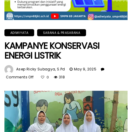
ADIWIYATA
SARANA & PRASARANA
KAMPANYE KONSERVASI
ENERGI LISTRIK
Asep Ricky Subagya, S.Pd
May 9, 2025
Comments Off
On
318
0
KAMPANYE
KONSERVASI
ENERGI
LISTRIK