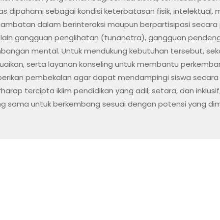
 dipahami sebagai kondisi keterbatasan fisik, intelektual, 
ambatan dalam berinteraksi maupun berpartisipasi secara
ra lain gangguan penglihatan (tunanetra), gangguan penden
bangan mental. Untuk mendukung kebutuhan tersebut, sekol
uaikan, serta layanan konseling untuk membantu perkemban
berikan pembekalan agar dapat mendampingi siswa secara leb
erharap tercipta iklim pendidikan yang adil, setara, dan inklu
g sama untuk berkembang sesuai dengan potensi yang dimil