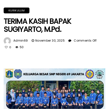
KURIKULUM
TERIMA KASIH BAPAK
SUGIYARTO, M.Pd.
On
Admin69
November 30, 2025
Comments Off
TERIMA
50
0
KASIH
BAPAK
SUGIYA
M.Pd.