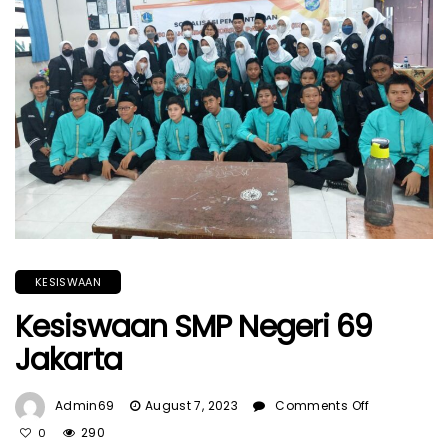
KESISWAAN
Kesiswaan SMP Negeri 69
Jakarta
On
Admin69
August 7, 2023
Comments Off
Kesiswaan
290
0
SMP