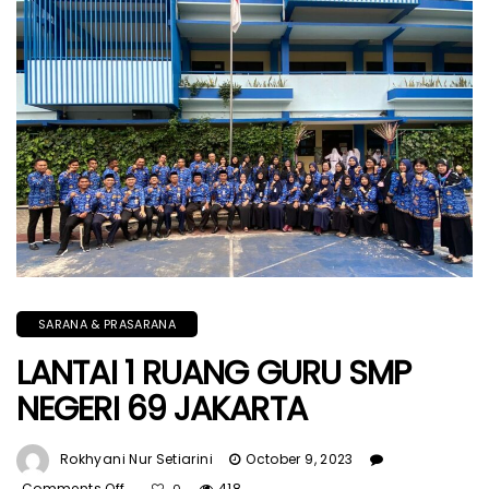
SARANA & PRASARANA
LANTAI 1 RUANG GURU SMP
NEGERI 69 JAKARTA
Rokhyani Nur Setiarini
October 9, 2023
Comments Off
On
418
0