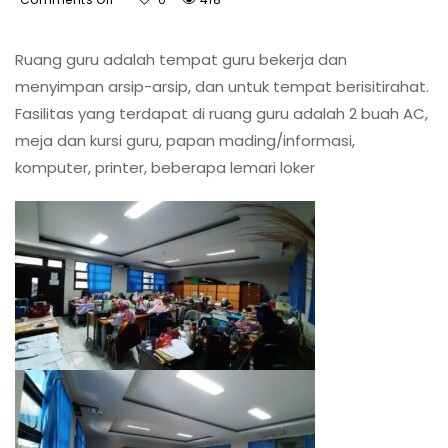
LANTAI
1
Ruang guru adalah tempat guru bekerja dan
RUANG
menyimpan arsip-arsip, dan untuk tempat berisitirahat.
GURU
SMP
Fasilitas yang terdapat di ruang guru adalah 2 buah AC,
NEGERI
meja dan kursi guru, papan mading/informasi,
69
komputer, printer, beberapa lemari loker
JAKARTA