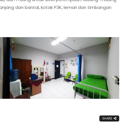
UKS
 1 ranjang dan bantal, kotak P3K, lemari dan timbangan
SMP
NEGERI
69
JAKARTA
SHARE