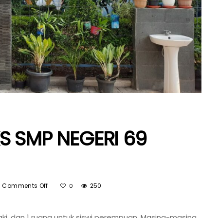
S SMP NEGERI 69
On
Comments Off
250
0
LANTAI
1
-laki, dan 1 ruang untuk siswi perempuan. Masing-masing
RUANG