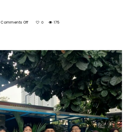
On
Comments Off
175
0
HARI
PANGAN
DUNIA
DI
SMPN
69
JAKARTA