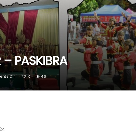
 – PASKIBRA
On
nts Off
46
0
EKSTRAKURIKULER
–
PASKIBRA
B
 24