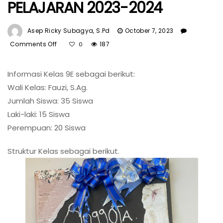
PELAJARAN 2023-2024
Asep Ricky Subagya, S.Pd
October 7, 2023
Comments Off
On
187
0
LANTAI
2
Informasi Kelas 9E sebagai berikut:
KELAS
Wali Kelas: Fauzi, S.Ag.
9E
TAHUN
Jumlah Siswa: 35 Siswa
PELAJARAN
Laki-laki: 15 Siswa
2023-
Perempuan: 20 Siswa
2024
Struktur Kelas sebagai berikut.