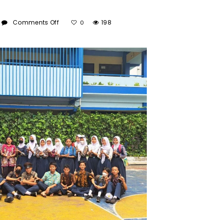
On
Comments Off
198
0
LANTAI
2
KELAS
9F
TAHUN
PELAJARAN
2023-
2024