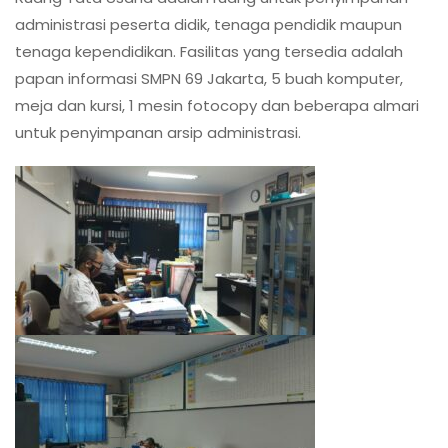
RUANG
administrasi peserta didik, tenaga pendidik maupun
TATA
USAHA
tenaga kependidikan. Fasilitas yang tersedia adalah
SMP
papan informasi SMPN 69 Jakarta, 5 buah komputer,
NEGERI
meja dan kursi, 1 mesin fotocopy dan beberapa almari
69
untuk penyimpanan arsip administrasi.
JAKARTA