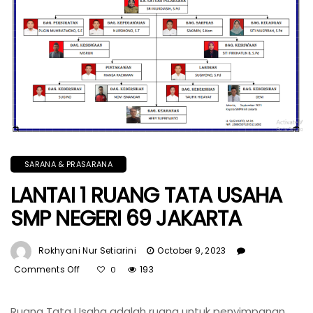
SARANA & PRASARANA
LANTAI 1 RUANG TATA USAHA
SMP NEGERI 69 JAKARTA
Rokhyani Nur Setiarini
October 9, 2023
Comments Off
On
193
0
LANTAI
1
Ruang Tata Usaha adalah ruang untuk penyimpanan