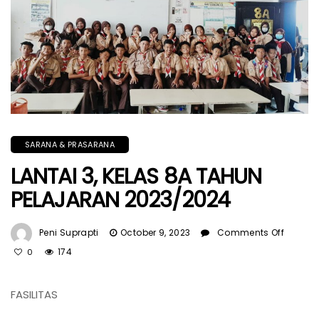
SARANA & PRASARANA
LANTAI 3, KELAS 8A TAHUN
PELAJARAN 2023/2024
On
Peni Suprapti
October 9, 2023
Comments Off
LANTAI
174
0
3,
KELAS
FASILITAS
8A
TAHUN